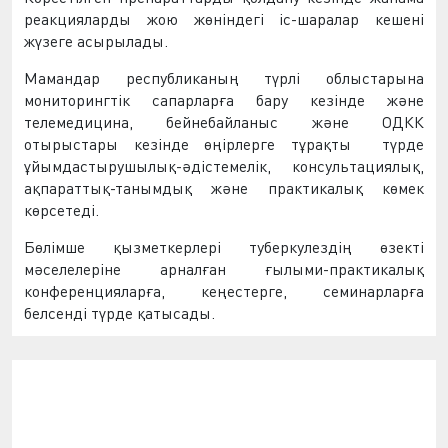
реакцияларды жою жөніндегі іс-шаралар кешені
жүзеге асырылады.
Мамандар республиканың түрлі облыстарына
мониторингтік сапарларға бару кезінде және
телемедицина, бейнебайланыс және ОДКК
отырыстары кезінде өңірлерге тұрақты
түрде
ұйымдастырушылық-әдістемелік, консультациялық,
ақпараттық-танымдық және практикалық көмек
көрсетеді.
Бөлімше қызметкерлері туберкулездің өзекті
мәселелеріне арналған ғылыми-практикалық
конференцияларға, кеңестерге, семинарларға
белсенді түрде қатысады.