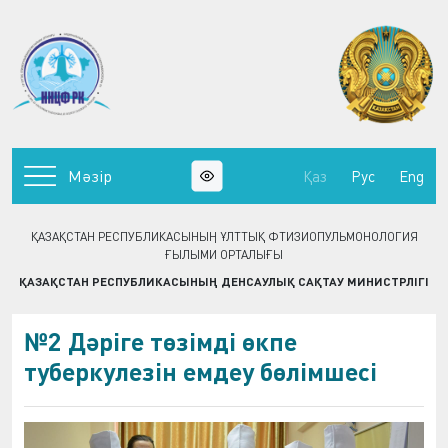
Мәзір
Қаз
Рус
Eng
ҚАЗАҚСТАН РЕСПУБЛИКАСЫНЫҢ ҰЛТТЫҚ ФТИЗИОПУЛЬМОНОЛОГИЯ
ҒЫЛЫМИ ОРТАЛЫҒЫ
ҚАЗАҚСТАН РЕСПУБЛИКАСЫНЫҢ ДЕНСАУЛЫҚ САҚТАУ МИНИСТРЛІГІ
№2 Дәріге төзімді өкпе
туберкулезін емдеу бөлімшесі