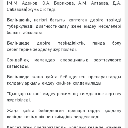
(М.М. Аденов, Э.А. Берикова, А.М. Алтаева, Д.А.
Сабазова) жұмыс істеді.
Бөлімшенің негізгі бағыты көптеген дәріге төзімді
туберкулезді диагностикалау және емдеу мәселелері
болып табылады.
Бөлімшеде дәріге төзімділіктің пайда болу
себептеріне зерделеу жүргізіледі.
Сондай-ақ мамандар операциялық зерттеулерге
қатысады.
Бөлімшеде жаңа қайта бейінделген препараттарды
қолдану арқылы емдеу кеңінен қолданылады.
"Қысқартылған" емдеу режимінің тиімділігіне зерттеу
жүргізіледі.
Жаңа қайта бейінделген препараттарды қолдану
кезінде төзімділік пен тиімділік зерделенеді.
Көрсетілген препараттарды қолдану кезінде жанама