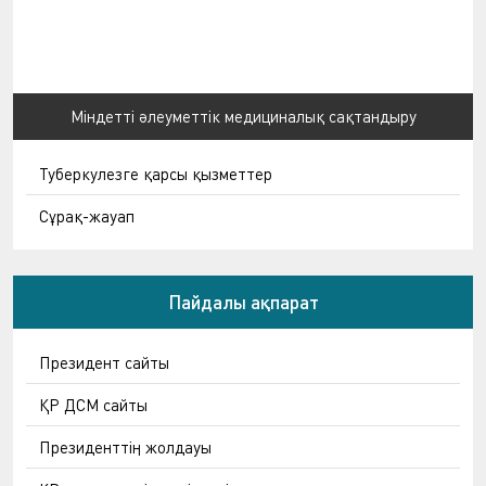
Міндетті әлеуметтік медициналық сақтандыру
Туберкулезге қарсы қызметтер
Сұрақ-жауап
Пайдалы ақпарат
Президент сайты
ҚР ДСМ сайты
Президенттің жолдауы