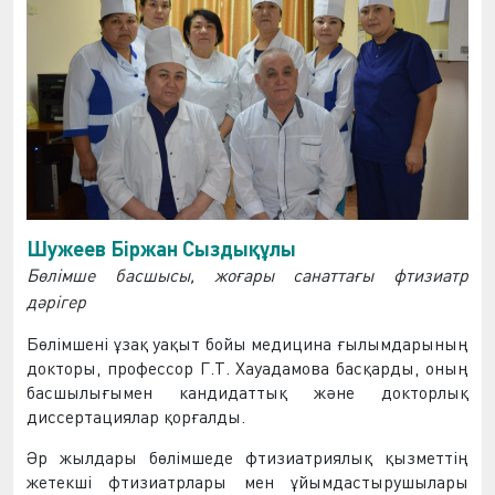
Шужеев Біржан Сыздықұлы
Бөлімше басшысы, жоғары санаттағы фтизиатр
дәрігер
Бөлімшені
ұзақ
уақыт
бойы
медицина
ғылымдарының
докторы
,
профессор
Г
.
Т
.
Хауадамова
басқарды
,
оның
басшылығымен
кандидаттық
және
докторлық
диссертациялар
қорғалды
.
Әр жылдары бөлімшеде фтизиатриялық қызметтің
жетекші фтизиатрлары мен ұйымдастырушылары