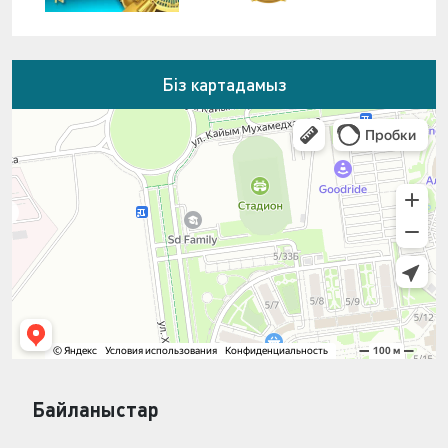
Біз картадамыз
Байланыстар