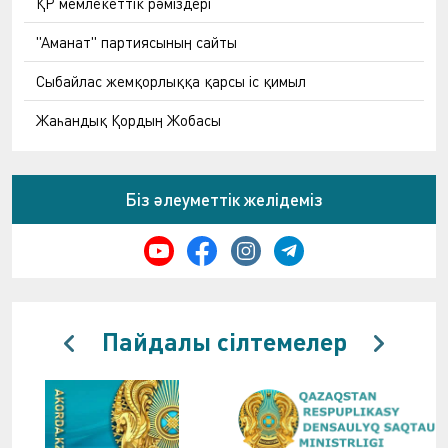
ҚР мемлекеттік рәміздері
"Аманат" партиясының сайты
Сыбайлас жемқорлыққа қарсы іс қимыл
Жаһандық Қордың Жобасы
Біз әлеуметтік желідеміз
Пайдалы сілтемелер