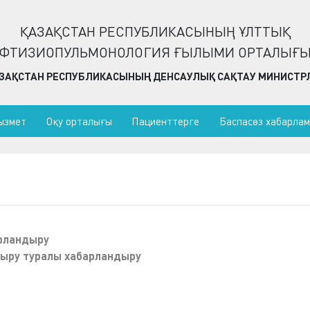
ҚАЗАҚСТАН РЕСПУБЛИКАСЫНЫҢ ҰЛТТЫҚ
ФТИЗИОПУЛЬМОНОЛОГИЯ ҒЫЛЫМИ ОРТАЛЫҒ
ЗАҚСТАН РЕСПУБЛИКАСЫНЫҢ ДЕНСАУЛЫҚ САҚТАУ МИНИСТРЛ
ызмет
Оқу орталығы
Пациенттерге
Баспасөз хабарла
рландыру
ыру туралы хабарландыру