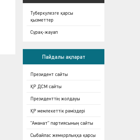
Туберкулезге қарсы
қызметтер
Сұрақ-жауап
Пайдалы ақпарат
Президент сайты
ҚР ДСМ сайты
Президенттің жолдауы
ҚР мемлекеттік рәміздері
"Аманат" партиясының сайты
Сыбайлас жемқорлыққа қарсы