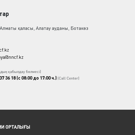
тар
 Алматы қаласы, Алатау ауданы, Ботакөз
cf.kz
ya@nncf.kz
рдың қабылдау бөлмесі)
37 36 18 (с 08:00 до 17:00 ч.)
(Call Center)
МИ ОРТАЛЫҒЫ