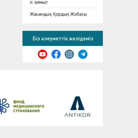
іс қимыл
Жаһандық Қордың Жобасы
Біз әлеуметтік желідеміз