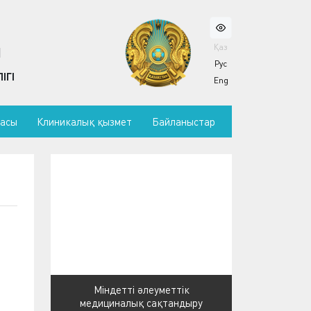
Қаз
Ы
Рус
ІГІ
Eng
масы
Клиникалық қызмет
Байланыстар
Міндетті әлеуметтік
медициналық сақтандыру