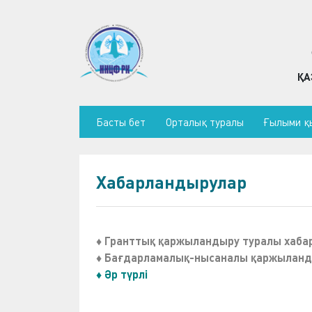
ҚА
Басты бет
Орталық туралы
Ғылыми қ
Хабарландырулар
♦ Г
ранттық қаржыландыру туралы хаба
♦ Б
ағдарламалық-нысаналы қаржыланд
♦
Әр түрлі