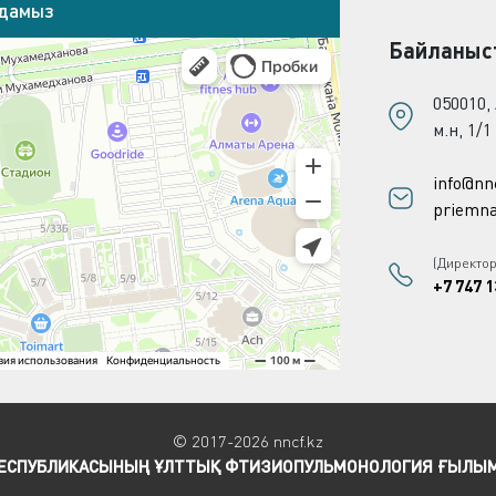
адамыз
Байланыс
050010,
м.н, 1/1
info@nn
priemna
(Директо
+7 747 1
© 2017-2026 nncf.kz
РЕСПУБЛИКАСЫНЫҢ ҰЛТТЫҚ ФТИЗИОПУЛЬМОНОЛОГИЯ ҒЫЛЫ