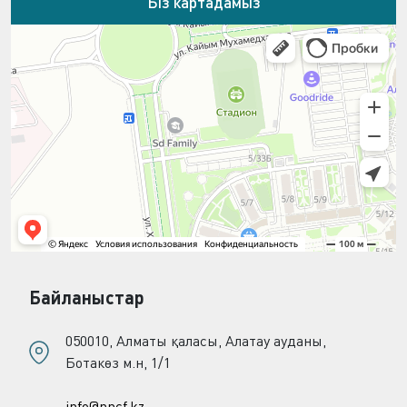
Біз картадамыз
Байланыстар
050010, Алматы қаласы, Алатау ауданы,
Ботакөз м.н, 1/1
info@nncf.kz