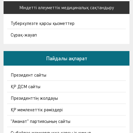
Міндетті әлеуметтік медициналық сақтандыру
Туберкулезге қарсы қызметтер
Сұрақ-жауап
Пайдалы ақпарат
Президент сайты
ҚР ДСМ сайты
Президенттің жолдауы
ҚР мемлекеттік рәміздері
"Аманат" партиясының сайты
Сыбайлас жемқорлыққа қарсы іс қимыл