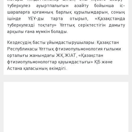
т
уберкулез ауыртпалығын
азайту
бойынша
іс-
шараларға қоғамның барлық құрылымдарын, соның
ішінде ҮЕҰ-ды тарта отырып, «Қазақстанда
туберкулезді тоқтату» Ұлттық серіктестігін дамыту
арқылы
ғана мүмкін болады.
Кездесудің
басты
ұйымдастырушылары: Қазақстан
Республикасы Ұлттық фтизиопульмонология ғылыми
орталығы жанындағы
ЖҚ ЖІАТ
, «Қазақстан
фтизиопульмонологтар қауымдастығы» ҚБ және
Астана қаласының әкімдігі.