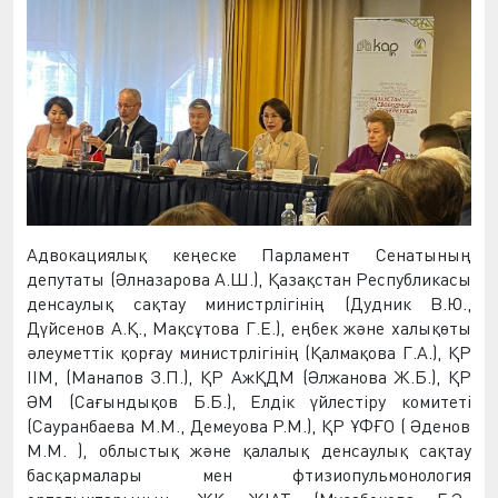
Адвокациялық
кеңеске Парламент Сенатының
депутаты (Әлназарова А.Ш.), Қазақстан Республикасы
д
енсаулық сақтау министрлігінің (Дудник В.Ю.,
Дүйсенов А.Қ., Мақсұтова Г.Е.),
еңбек және халықөты
әлеуметтік қорғау министрлігінің
(Қалмақова Г.А.), Қ
Р
ІІМ,
(Манапов З.П.),
ҚР АжҚДМ
(Әлжанова Ж.Б.), ҚР
ӘМ (Сағындықов Б.Б.),
Елдік үйлестіру комитеті
(Сауранбаева М.М., Демеуова Р.М.), ҚР Ұ
ФҒО
(
Ә
денов
М.М. ),
облыстық және қалалық
денсаулық сақтау
басқармалары мен фтизиопульмонология