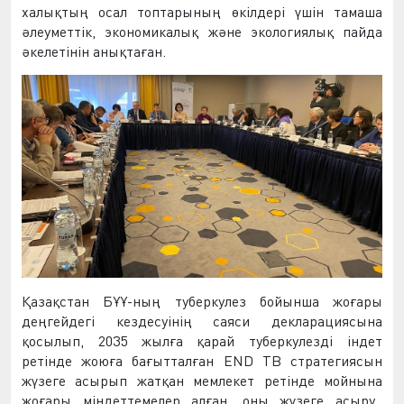
халықтың осал топтарының өкілдері
үшін тамаша
әлеуметтік, экономикалық және экологиялық пайда
әкелетінін анықта
ған.
Қазақстан БҰҰ-ның туберкулез бойынша жоғары
деңгейдегі кездесуінің саяси декларациясына
қосылып, 2035 жылға қарай туберкулезді індет
ретінде жоюға бағытталған END TB стратегиясын
жүзеге асырып жатқан мемлекет ретінде
мойнына
жоғары міндеттемелер алға
н
,
оны жүзеге асыру