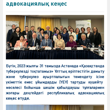
адвокациялық кеңес
Бүгін, 2023 жылғы 31 тамызда Астанада «Қазақстанда
туберкулезді тоқтат
амыз
» Ұлттық
әріптестігін
дамыту
және
туберкулез
ауыртпалы
ғын
төмендету ісіне
үкіметтік емес ұйымдарды (ҮЕҰ) тартуды күшейту
мәселесі
бойынша шешім қабылдаушы тұлғалармен
жоғары деңгейдегі республикалық
адвокациялық
кеңес өтуде.