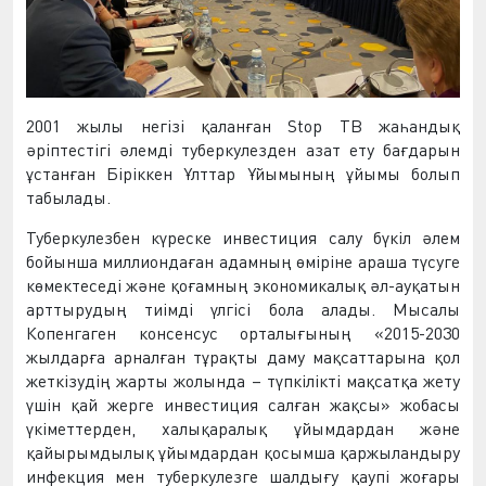
2001 жылы негізі қаланған Stop TB жаһандық
әріптестігі
әлемді
туберкулезден азат
ету бағдарын
ұстанған
Біріккен Ұлттар Ұйымының ұйымы болып
табылады.
Туберкулезбен күрес
ке
инвестиция салу бүкіл әлем
бойынша миллиондаған адам
ның
өмірін
е араша түсуге
көмектеседі
және қоғамның экономикалық әл-ауқатын
арттырудың тиімді үлгісі
бола алады
. Мысалы
Копенгаген консенсус орталығының «2015-2030
жылдарға арналған
тұрақты даму мақсаттарына
қол
жеткізу
дің
жарты жолы
нда
– түпкілікті мақсатқа жету
үшін қай жер
г
е инвестиция
салған
жақсы» жобасы
үкіметтерден, халықаралық ұйымдардан және
қайырымдылық ұйымдардан қосымша қаржыландыру
инфекция мен туберкулезге шалдығу қаупі жоғары