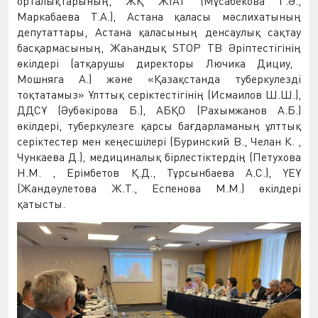
орталықтарының
,
ЖҚ ЖІАТ
(Мұсабекова Г.
Ә
.,
Мар
к
абаева Т.А.), Астана қаласы мәслихатының
депутаттары, Астана қаласының
д
енсаулық сақтау
басқармасы
ның
, Жаһандық STOP
ТВ Әріптестігінің
өкілдері (атқарушы директоры Л
ю
чик
а
Дициу,
Мошняга А.) және «Қазақстанда туберкулезді
тоқтат
амыз
» Ұлттық серіктестігі
нің
(Исмаилов Ш.Ш.),
ДД
С
Ұ (Әубәкірова Б.),
АБҚО
(Рахымжанов А.Б.)
өкілдері, туберкулезге қарсы
бағдарламаның
ұлттық
серіктестер мен кеңесшілер
і
(Буринский В., Челан К. ,
Чункаева Д.), медициналық бірлестіктердің (Петухова
Н.М. , Ерімбетов Қ.Д., Тұрсынбаева А.С.), ҮЕҰ
(Жандәулетова Ж.Т., Еспенова М.М.)
өкілдері
қатысты
.