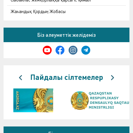
Жаһандық Қордың Жобасы
Біз әлеуметтік желідеміз
Пайдалы сілтемелер