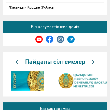
Жаһандық Қордың Жобасы
Біз әлеуметтік желідеміз
Пайдалы сілтемелер
Біз картадамыз