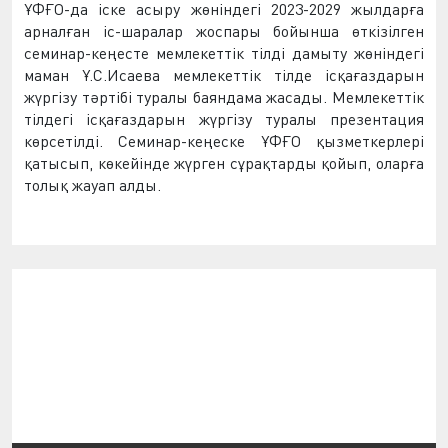
ҰФҒО-да іске асыру жөніндегі 2023-2029 жылдарға
арналған іс-шаралар жоспары
бойынша өткізілген
с
еминар-кеңесте мемлекеттік тілді дамыту жөніндегі
маман Ұ.С.Исаева мемлекеттік тілде ісқағаздарын
жүргізу тәртібі туралы баяндама жасады. Мемлекеттік
тілдегі ісқағаздарын жүргізу туралы презентация
көрсетілді. Семинар-кеңеске ҰФҒО қызметкерлері
қатысып, көкейінде жүрген сұрақтарды қойып, оларға
толық жауап алды.