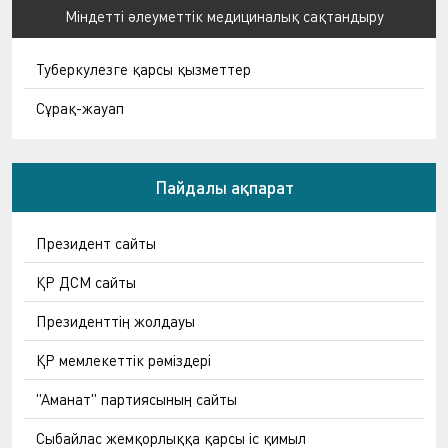
Міндетті әлеуметтік медициналық сақтандыру
Туберкулезге қарсы қызметтер
Сұрақ-жауап
Пайдалы ақпарат
Президент сайты
ҚР ДСМ сайты
Президенттің жолдауы
ҚР мемлекеттік рәміздері
"Аманат" партиясының сайты
Сыбайлас жемқорлыққа қарсы іс қимыл