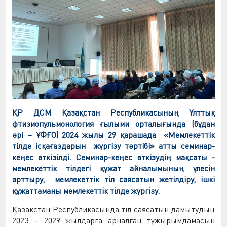
ҚР ДСМ Қазақстан Республикасының Ұлттық
фтизиопульмонология ғылыми орталығында (бұдан
әрі – ҰФҒО) 2024 жылы 29 қарашада «Мемлекеттік
тілде ісқағаздарын жүргізу тәртібі» атты семинар-
кеңес өткізілді. Семинар-кеңес өткізудің мақсаты -
мемлекеттік тілдегі құжат айналымының үлесін
арттыру,
мемлекеттік тіл саясатын жетілдіру,
ішкі
құжаттаманы мемлекеттік тілде жүргізу.
Қазақстан Республикасында тіл саясатын дамытудың
2023 – 2029 жылдарға арналған тұжырымдамасын