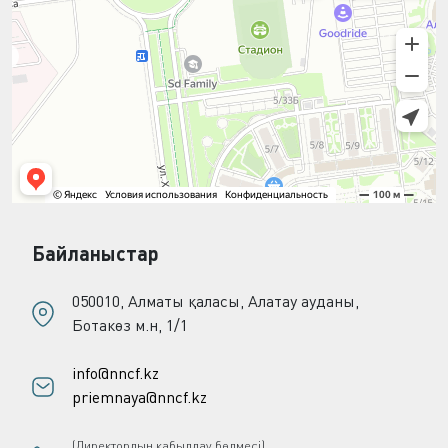
Байланыстар
050010, Алматы қаласы, Алатау ауданы,
Ботакөз м.н, 1/1
info@nncf.kz
priemnaya@nncf.kz
(Директордың қабылдау бөлмесі)