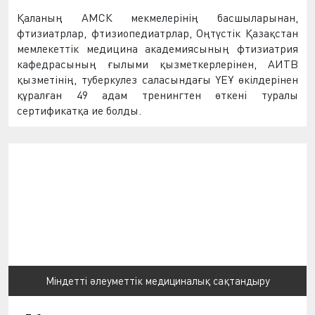
Қаланың АМСК
мекмелерінің
басшылары
нан
,
фтизиатрлар, фтизи
опедиатрлар
, Оңтүстік Қазақстан
мемлекеттік медицина академиясының фтизиат
рия
кафедрасының ғылыми қызметкерлері
нен
, АИТВ
қызметі
нің
, туберкулез саласындағы ҮЕҰ өкілдері
нен
құралған 49 адам тренингтен өткені туралы
сертификатқа ие болды.
Міндетті әлеуметтік медициналық сақтандыру