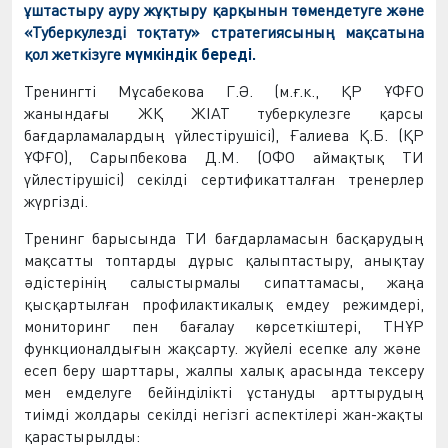
ұштастыру ауру жұқтыру қарқынын
төмендетуге
және
«Туберкулезді
тоқтату
» стратегиясының мақсатына
қол жеткізуге
мүмкіндік береді.
Тренингті М
ұ
сабекова Г.
Ә
. (м.ғ.к., ҚР Ұ
ФҒО
жанындағы
ЖҚ ЖІАТ
туберкулезге қарсы
бағдарламалардың үйлестірушісі),
Ғ
алиева Қ.Б. (ҚР
Ұ
ФҒО
), Сарыпбекова Д.М. (
ОФО
аймақтық ТИ
үйлестірушісі)
секілді
сертификатталған тренерлер
жүргізді
.
Тренинг барысында ТИ бағдарламасын басқарудың
мақсатты топтарды дұрыс қалыптастыру, анықтау
әдістерінің салыстырмалы сипаттамасы, жаңа
қысқартылған профилактикалық емдеу режимдері,
мониторинг пен бағалау көрсеткіштері,
ТНҰР
функционалдығын жақсарту. жүйелі есепке алу және
есеп беру шарттары, жалпы халық арасында тексеру
мен емделу
ге бейінділікті
ұстануды арттырудың
тиімді жолдары
секілді
негізгі аспектілері жан-жақты
қарастырылды: