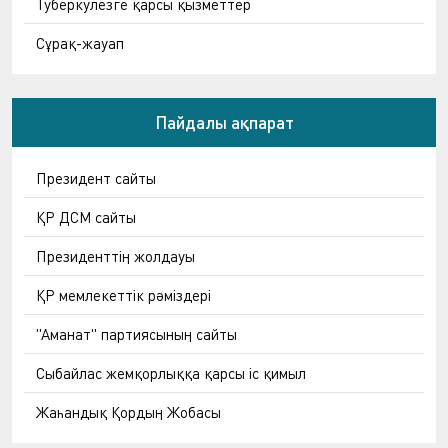
Туберкулезге қарсы қызметтер
Сұрақ-жауап
Пайдалы ақпарат
Президент сайты
ҚР ДСМ сайты
Президенттің жолдауы
ҚР мемлекеттік рәміздері
"Аманат" партиясының сайты
Сыбайлас жемқорлыққа қарсы іс қимыл
Жаһандық Қордың Жобасы