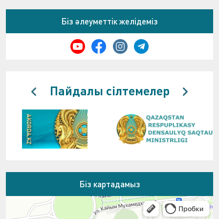
Біз әлеуметтік желідеміз
Пайдалы сілтемелер
Біз картадамыз