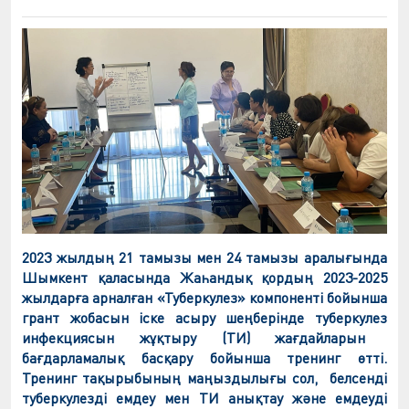
2023 жылдың 21 тамызы мен 24 тамызы аралығында
Шымкент қаласында
Жаһандық қордың
2023-2025
жылдарға арналған
«Туберкулез»
компоненті бойынша
грант жобасын іске асыру шеңберінде туберкулез
инфекциясын
жұқтыру (ТИ) жағдайларын
бағдарламалық басқару бойынша тренинг өтті.
Тренинг тақырыбы
ның маңыздылығы сол,
белсенді
туберкулезді емдеу
мен
ТИ анықтау және емдеу
ді