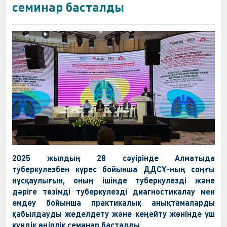
семинар басталды
2025 жылдың 28 сәуірінде Алматыда
туберкулезбен күрес бойынша ДДСҰ-ның соңғы
нұсқаулығын, оның ішінде туберкулезді және
дәріге төзімді туберкулезді диагностикалау мен
емдеу бойынша практикалық анықтамаларды
қабылдауды жеделдету және кеңейту жөнінде үш
күндік өңірлік семинар басталды.