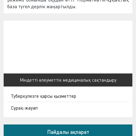
база түгел дерлік жаңартылды.
Міндетті әлеуметтік медициналық сақтандыру
Туберкулезге қарсы қызметтер
Сұрақ-жауап
Пайдалы ақпарат