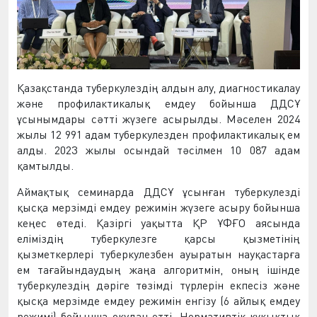
Қазақстанда туберкулездің алдын алу, диагностикалау
және профилактикалық емдеу бойынша ДДСҰ
ұсынымдары сәтті жүзеге асырылды. Мәселен 2024
жылы 12 991 адам туберкулезден профилактикалық ем
алды. 2023 жылы осындай тәсілмен 10 087 адам
қамтылды.
Аймақтық семинарда ДДСҰ ұсынған туберкулезді
қысқа мерзімді емдеу режимін жүзеге асыру бойынша
кеңес өтеді. Қазіргі уақытта ҚР ҰФҒО аясында
еліміздің туберкулезге қарсы қызметінің
қызметкерлері туберкулезбен ауыратын науқастарға
ем тағайындаудың жаңа алгоритмін, оның ішінде
туберкулездің дәріге төзімді түрлерін екпесіз және
қысқа мерзімде емдеу режимін енгізу (6 айлық емдеу
режимі) бойынша оқудан өтті. Нормативтік-құқықтық