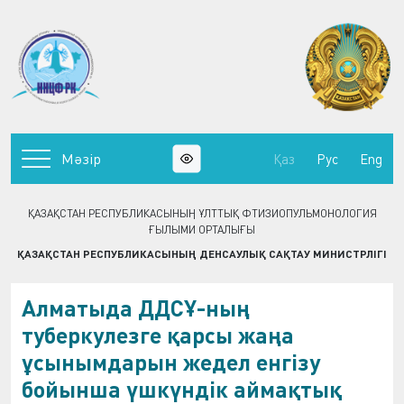
Мәзір
Қаз
Рус
Eng
ҚАЗАҚСТАН РЕСПУБЛИКАСЫНЫҢ ҰЛТТЫҚ ФТИЗИОПУЛЬМОНОЛОГИЯ
ҒЫЛЫМИ ОРТАЛЫҒЫ
ҚАЗАҚСТАН РЕСПУБЛИКАСЫНЫҢ ДЕНСАУЛЫҚ САҚТАУ МИНИСТРЛІГІ
Алматыда ДДСҰ-ның
туберкулезге қарсы жаңа
ұсынымдарын жедел енгізу
бойынша үшкүндік аймақтық