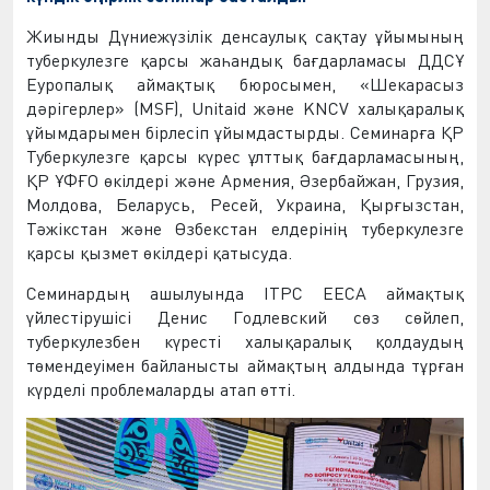
Жиынды Дүниежүзілік денсаулық сақтау ұйымының
туберкулезге қарсы жаһандық бағдарламасы ДДСҰ
Еуропалық аймақтық бюросымен, «Шекарасыз
дәрігерлер» (MSF), Unitaid және KNCV халықаралық
ұйымдарымен бірлесіп ұйымдастырды. Семинарға ҚР
Туберкулезге қарсы күрес ұлттық бағдарламасының,
ҚР ҰФҒО өкілдері және Армения, Әзербайжан, Грузия,
Молдова, Беларусь, Ресей, Украина, Қырғызстан,
Тәжікстан және Өзбекстан елдерінің туберкулезге
қарсы қызмет өкілдері қатысуда.
Семинардың ашылуында ITPC EECA аймақтық
үйлестірушісі Денис Годлевский сөз сөйлеп,
туберкулезбен күресті халықаралық қолдаудың
төмендеуімен байланысты аймақтың алдында тұрған
күрделі проблемаларды атап өтті.