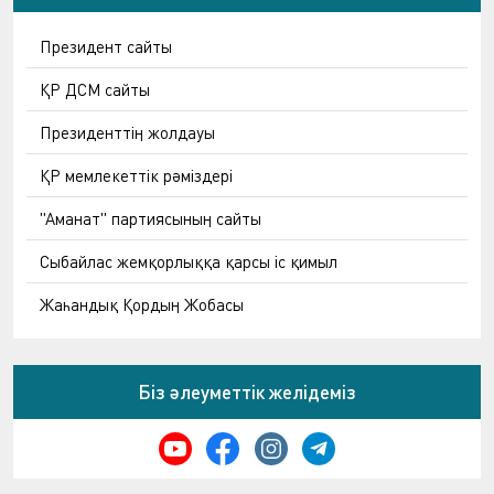
Президент сайты
ҚР ДСМ сайты
Президенттің жолдауы
ҚР мемлекеттік рәміздері
"Аманат" партиясының сайты
Сыбайлас жемқорлыққа қарсы іс қимыл
Жаһандық Қордың Жобасы
Біз әлеуметтік желідеміз