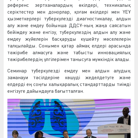
референс зертханалардың өкілдері, техникалық
серіктестер мен донорлар, қоғам өкілдері мен ҮЕҰ
қызметкерлері туберкулезді диагностикалау, алдын
алу және емдеу бойынша ДДСҰ-ның жаңа саясатын
бейімдеу және енгізу, туберкулездің алдын алу және
емдеу жүйелерін басқаруды күшейту мәселелерін
талқылайды. Сонымен қатар аймақ елдері арасында
тәжірибе алмасуға және табысты инновациялық
тәжірибелердің үлгілерімен танысуға мүмкіндік алады.
Семинар туберкулезді емдеу мен алдын алудың
заманауи тәсілдеріне көшуді жеделдетуге және
елдерді ең соңғы халықаралық стандарттарды тиімді
енгізуге дайындауға бағытталған.