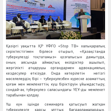
Қазіргі уақытта ҚР ҰФҒО «Stop TB» халықаралық
серіктестігімен бірлесе отырып, «Қазақстанда
туберкулезді тоқтатамыз» қозғалысын дамытуда,
оның аясында аймақтық өкілдіктер ашылып,
жергілікті атқарушы органдармен адвокациялық
кездесулер өткізуде. Онда көтерілетін негізгі
мәселелердің бірі – туберкулезбен күреске азаматтық
қоғам мен мемлекеттің күш біріктіруін ұйымдастыру,
сондай-ақ туберкулез саласындағы ҮЕҰ-ды мемлекет
тарабынан қолдау.
Үш күн ішінде семинарға қатысуып жатқан
туберкулезге қарсы ұлттық бағдарламалардың,