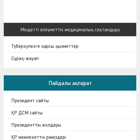
Міндетті әлеуметтік медициналық сақтандыру
Туберкулезге қарсы қызметтер
Сұрақ-жауап
Пайдалы ақпарат
Президент сайты
ҚР ДСМ сайты
Президенттің жолдауы
ҚР мемлекеттік рәміздері