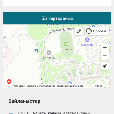
Біз картадамыз
Байланыстар
050010, Алматы қаласы, Алатау ауданы,