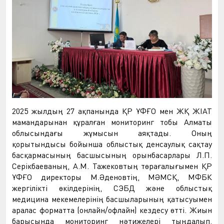
2025 жылдың 27 ақпанында ҚР ҰФҒО мен ЖҚ ЖІАТ
мамандарынан құралған мониторинг тобы Алматы
облысындағы жұмысын аяқтады. Оның
қорытындысы бойынша облыстық денсаулық сақтау
басқармасының басшысының орынбасарлары Л.П.
Серікбаеваның, А.М. Тажековтың төрағалығымен ҚР
ҰФҒО директоры М.Әденовтің, МӘМСҚ, МФБК
жергілікті өкілдерінің, СЭБД және облыстық
медицина мекемелерінің басшыларының қатысуымен
аралас форматта (онлайн/офлайн) кездесу өтті. Жиын
барысында мониторинг нәтижелері тыңдалып,