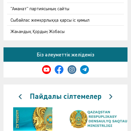
"Аманат" партиясының сайты
Сыбайлас жемқорлыққа қарсы іс қимыл
Жаһандық Қордың Жобасы
Біз әлеуметтік желідеміз
Пайдалы сілтемелер