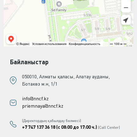
Байланыстар
050010, Алматы қаласы, Алатау ауданы,
Ботакөз м.н, 1/1
info@nncf.kz
priemnaya@nncf.kz
(Директордың қабылдау бөлмесі)
+7 747 137 36 18 (с 08:00 до 17:00 ч.)
(Call Center)