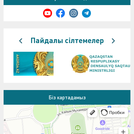
Пайдалы сілтемелер
Біз картадамыз