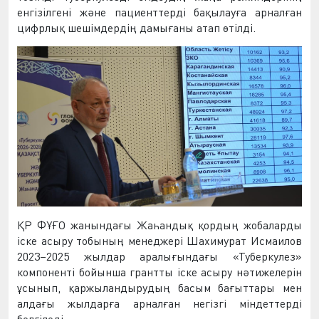
енгізілгені және пациенттерді бақылауға арналған
цифрлық шешімдердің дамығаны атап өтілді.
ҚР ФҰҒО жанындағы Жаһандық қордың жобаларды
іске асыру тобының менеджері Шахимурат Исмаилов
2023–2025 жылдар аралығындағы «Туберкулез»
компоненті бойынша грантты іске асыру нәтижелерін
ұсынып, қаржыландырудың басым бағыттары мен
алдағы жылдарға арналған негізгі міндеттерді