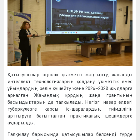
Қатысушылар өңірлік қызметті жаңғырту, жасанды
интеллект технологияларын қолдану, үкіметтік емес
ұйымдардың рөлін күшейту және 2026–2028 жылдарға
арналған Жаһандық қордың жаңа грантының
басымдықтарын да талқылады. Негізгі назар елдегі
туберкулезге қарсы іс-шаралардың тиімділігін
арттыруға бағытталған практикалық шешімдерге
аударылды.
Талқылау барысында қатысушылар белсенді түрде