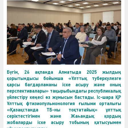
Бүгін, 26 ақпанда Алматыда 2025 жылдың
қорытындысы бойынша «Ұлттық туберкулезге
қарсы бағдарламаны іске асыру және оның
перспективалары» тақырыбындағы республикалық
үйлестіру кеңесі өз жұмысын бастады. Іс-шара ҚР
Ұлттық фтизиопульмонология ғылыми орталығы
«Қазақстанда ТБ-ны тоқтатайық» ұлттық
серіктестігімен және Жаһандық қордың
жобаларды іске асыру тобының қатысуымен