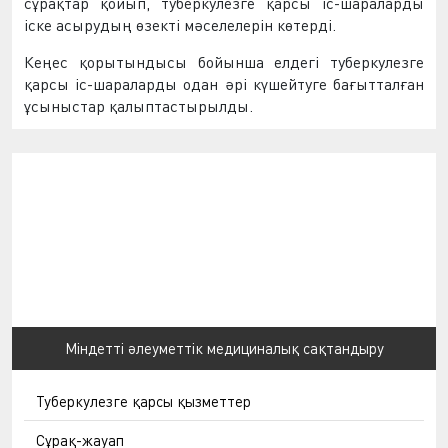
сұрақтар қойып, туберкулезге қарсы іс-шараларды
іске асырудың өзекті мәселелерін көтерді.
Кеңес қорытындысы бойынша елдегі туберкулезге
қарсы іс-шараларды одан әрі күшейтуге бағытталған
ұсыныстар қалыптастырылды.
Міндетті әлеуметтік медициналық сақтандыру
Туберкулезге қарсы қызметтер
Сұрақ-жауап