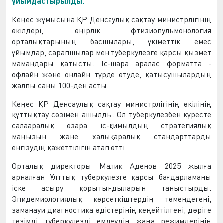
ұйымдастырылды.
Кеңес жұмысына ҚР Денсаулық сақтау министрлігінің
өкілдері, өңірлік фтизиопульмонология
орталықтарының басшылары, үкіметтік емес
ұйымдар, сарапшылар мен туберкулезге қарсы қызмет
мамандары қатысты. Іс-шара аралас форматта -
офлайн және онлайн түрде өтуде, қатысушылардың
жалпы саны 100-ден асты.
Кеңес ҚР Денсаулық сақтау министрлігінің өкілінің
құттықтау сөзімен ашылды. Ол туберкулезбен күресте
салааралық өзара іс-қимылдың стратегиялық
маңызын және халықаралық стандарттарды
енгізудің қажеттілігін атап өтті.
Орталық директоры Малик Аденов 2025 жылға
арналған Ұлттық туберкулезге қарсы бағдарламаны
іске асыру қорытындыларын таныстырды.
Эпидемиологиялық көрсеткіштердің төмендегені,
заманауи диагностика әдістерінің кеңейтілгені, дәріге
төзімді туберкулезді емдеудің жаңа режимдерінің