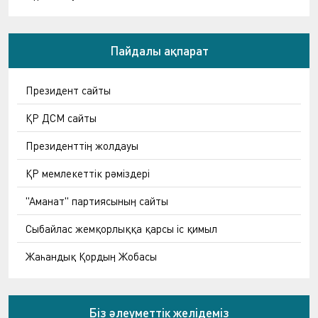
Пайдалы ақпарат
Президент сайты
ҚР ДСМ сайты
Президенттің жолдауы
ҚР мемлекеттік рәміздері
"Аманат" партиясының сайты
Сыбайлас жемқорлыққа қарсы іс қимыл
Жаһандық Қордың Жобасы
Біз әлеуметтік желідеміз