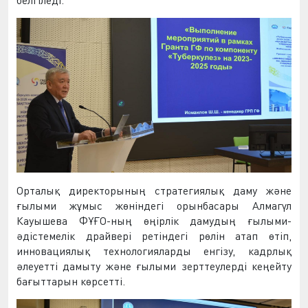
белгіледі.
Орталық директорының стратегиялық даму және
ғылыми жұмыс жөніндегі орынбасары Алмагүл
Кауышева ФҰҒО-ның өңірлік дамудың ғылыми-
әдістемелік драйвері ретіндегі рөлін атап өтіп,
инновациялық технологияларды енгізу, кадрлық
әлеуетті дамыту және ғылыми зерттеулерді кеңейту
бағыттарын көрсетті.