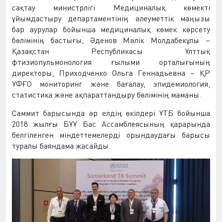
сақтау министрлігі Медициналық көмекті
ұйымдастыру департаментінің әлеуметтік маңызы
бар аурулар бойынша медициналық көмек көрсету
бөлімінің бастығы, Әденов Мәлік Молдабекұлы –
Қазақстан Республикасы Ұлттық
фтизиопульмонология ғылыми орталығының
директоры, Приходченко Ольга Геннадьевна – ҚР
ҰФҒО мониторинг және бағалау, эпидемиология,
статистика және ақпараттандыру бөлімінің маманы.
Саммит барысында әр елдің өкілдері ҰТБ бойынша
2018 жылғы БҰҰ Бас Ассамблеясының қарарында
белгіленген міндеттемелерді орындаудағы барысы
туралы баяндама жасайды.