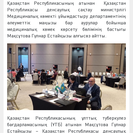
Қазақстан Республикасының атынан Қазақстан
Республикасы денсаулық сақтау министрлігі
Медициналық көмекті ұйымдастыру департаментінің
әлеуметтік маңызы бар аурулар бойынша
медициналық көмек көрсету бөлімінің бастығы
Мақсұтова Гүлнар Естайқызы алғысөз айтты.
Қазақстан Республикасының ұлттық туберкулез
бағдарламасының (ҰТБ) атынан Мақсұтова Гүлнар
Естайқызы – Қазақстан Республикасы денсаулық