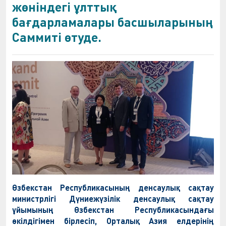
жөніндегі ұлттық
бағдарламалары басшыларының
Саммиті өтуде.
Өзбекстан Республикасының денсаулық сақтау
министрлігі Дүниежүзілік денсаулық сақтау
ұйымының Өзбекстан Республикасындағы
өкілдігімен бірлесіп, Орталық Азия елдерінің