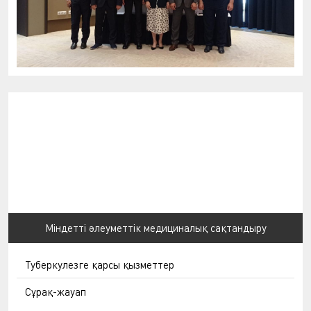
Міндетті әлеуметтік медициналық сақтандыру
Туберкулезге қарсы қызметтер
Сұрақ-жауап