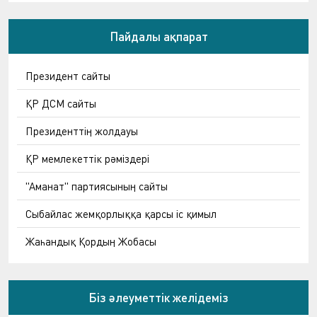
Пайдалы ақпарат
Президент сайты
ҚР ДСМ сайты
Президенттің жолдауы
ҚР мемлекеттік рәміздері
"Аманат" партиясының сайты
Сыбайлас жемқорлыққа қарсы іс қимыл
Жаһандық Қордың Жобасы
Біз әлеуметтік желідеміз