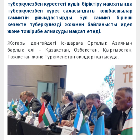
туберкулезбен күрестегі күшін біріктіру мақсатында
туберкулезбен күрес саласындағы көшбасшылар
саммитін ұйымдастырды. Бұл саммит бірінші
кезекте туберкулезді жоюмен байланысты идея
және тәжірибе алмасуды мақсат етеді.
Жоғары деңгейдегі іс-шараға Орталық Азияның
барлық елі – Қазақстан, Өзбекстан, Қырғызстан,
Тәжікстан және Түркіменстан өкілдері қатысуда.