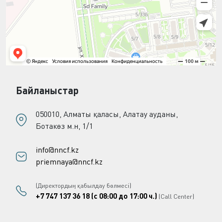
Байланыстар
050010, Алматы қаласы, Алатау ауданы,
Ботакөз м.н, 1/1
info@nncf.kz
priemnaya@nncf.kz
(Директордың қабылдау бөлмесі)
+7 747 137 36 18 (с 08:00 до 17:00 ч.)
(Call Center)