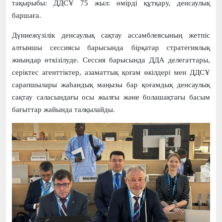
тақырыбы: ДДСҰ 75 жыл: өмірді құтқару, денсаулық
баршаға.
Дүниежүзілік денсаулық сақтау ассамблеясының жетпіс
алтыншы сессиясы барысында бірқатар стратегиялық
жиындар өткізілуде. Сессия барысында ДДА делегаттары,
серіктес агенттіктер, азаматтық қоғам өкілдері мен ДДСҰ
сарапшылары жаһандық маңызы бар қоғамдық денсаулық
сақтау саласындағы осы жылғы және болашақтағы басым
бағыттар жайында талқылайды.