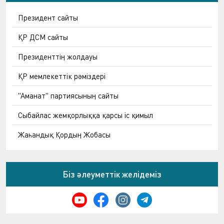
Президент сайты
ҚР ДСМ сайты
Президенттің жолдауы
ҚР мемлекеттік рәміздері
"Аманат" партиясының сайты
Сыбайлас жемқорлыққа қарсы іс қимыл
Жаһандық Қордың Жобасы
Біз әлеуметтік желідеміз