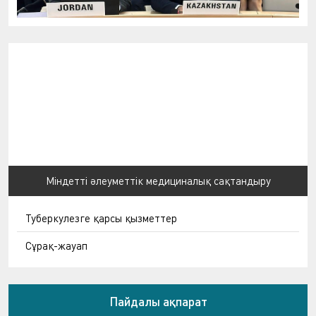
Міндетті әлеуметтік медициналық сақтандыру
Туберкулезге қарсы қызметтер
Сұрақ-жауап
Пайдалы ақпарат