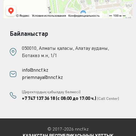
Байланыстар
050010, Алматы қаласы, Алатау ауданы,
Ботакөз м.н, 1/1
info@nncf.kz
priemnaya@nncf.kz
(Директордың қабылдау бөлмесі)
+7 747 137 36 18 (с 08:00 до 17:00 ч.)
(Call Center)
© 2017-2026 nncf.kz
ҚАЗАҚСТАН РЕСПУБЛИКАСЫНЫҢ ҰЛТТЫҚ