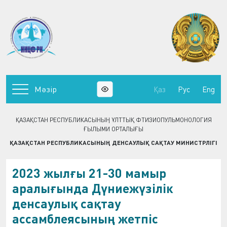
Мәзір
Қаз
Рус
Eng
ҚАЗАҚСТАН РЕСПУБЛИКАСЫНЫҢ ҰЛТТЫҚ ФТИЗИОПУЛЬМОНОЛОГИЯ
ҒЫЛЫМИ ОРТАЛЫҒЫ
ҚАЗАҚСТАН РЕСПУБЛИКАСЫНЫҢ ДЕНСАУЛЫҚ САҚТАУ МИНИСТРЛІГІ
2023 жылғы 21-30 мамыр
аралығында Дүниежүзілік
денсаулық сақтау
ассамблеясының жетпіс