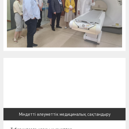
Міндетті әлеуметтік медициналық сақтандыру