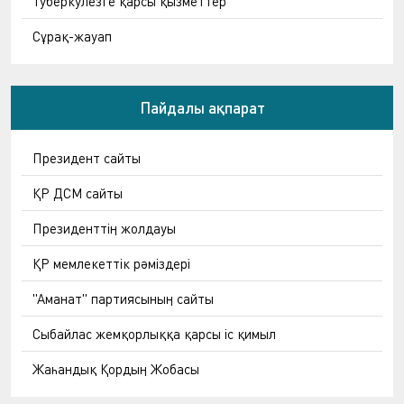
Туберкулезге қарсы қызметтер
Сұрақ-жауап
Пайдалы ақпарат
Президент сайты
ҚР ДСМ сайты
Президенттің жолдауы
ҚР мемлекеттік рәміздері
"Аманат" партиясының сайты
Сыбайлас жемқорлыққа қарсы іс қимыл
Жаһандық Қордың Жобасы