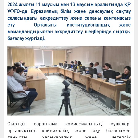
2
024 жылғы 11 маусым мен 13 маусым аралығында Қ
Р
ҰФҒО-да Еуразиялық б
ілім және денсаулық сақтау
саласындағы аккредиттеу
және сапаны қамтамасыз
ету
Орталығы
институционалдық және
мамандандырылған аккредиттеу шеңберінде сыртқы
бағалау жүргізді.
Сыртқы сараптама комиссиясының мүшелері
орталықтың клиникалық және оқу базасымен
танысты, халықаралық және шетелдік