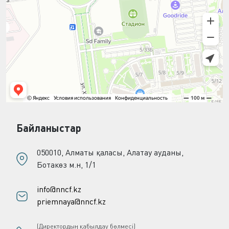
Байланыстар
050010, Алматы қаласы, Алатау ауданы,
Ботакөз м.н, 1/1
info@nncf.kz
priemnaya@nncf.kz
(Директордың қабылдау бөлмесі)