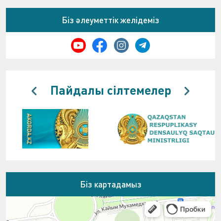
Біз әлеуметтік желідеміз
Пайдалы сілтемелер
Біз картадамыз