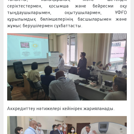
серіктестермен, қосымша және бейресми
оқу
тыңдаушыларымен
, оқытушылармен, Ұ
ФҒО
құрылымдық бөлімшелерінің басшыларымен және
жұмыс берушілер
мен сұхбаттасты
.
Аккредиттеу нәтижелері кейінірек жарияланады.