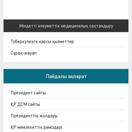
Міндетті әлеуметтік медициналық сақтандыру
Туберкулезге қарсы қызметтер
Сұрақ-жауап
Пайдалы ақпарат
Президент сайты
ҚР ДСМ сайты
Президенттің жолдауы
ҚР мемлекеттік рәміздері