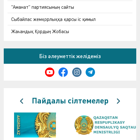
"Аманат" партиясының сайты
Сыбайлас жемқорлыққа қарсы іс қимыл
Жаһандық Қордың Жобасы
Біз әлеуметтік желідеміз
Пайдалы сілтемелер