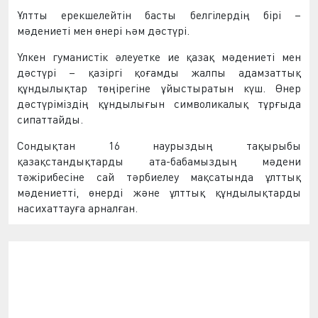
Ұлтты ерекшелейтін басты белгілердің бірі –
мәдениеті мен өнері һәм дәстүрі.
Үлкен гуманистік әлеуетке ие қазақ мәдениеті мен
дәстүрі – қазіргі қоғамды жалпы адамзаттық
құндылықтар төңірегіне ұйыстыратын күш. Өнер
дәстүріміздің құндылығын символикалық тұрғыда
сипаттайды.
Сондықтан 16 наурыздың тақырыбы
қазақстандықтарды ата-бабамыздың мәдени
тәжірибесіне сай тәрбиелеу мақсатында ұлттық
мәдениетті, өнерді және ұлттық құндылықтарды
насихаттауға арналған.