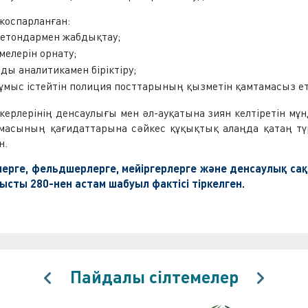
жоспарланған:
жетондармен жабдықтау;
мелерін орнату;
ды аналитикамен біріктіру;
жұмыс істейтін полиция посттарының қызметін қамтамасыз ет
ерлерінің денсаулығы мен әл-ауқатына зиян келтіретін мұ
масының қағидаттарына сәйкес құқықтық алаңда қатаң тү
н.
лерге, фельдшерлерге, мейіргерлерге және денсаулық сақ
ысты 280-нен астам шабуыл фактісі тіркелген.
Пайдалы сілтемелер