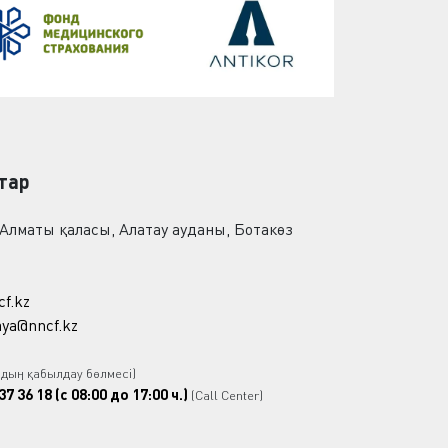
тар
 Алматы қаласы, Алатау ауданы, Ботакөз
cf.kz
ya@nncf.kz
рдың қабылдау бөлмесі)
37 36 18 (с 08:00 до 17:00 ч.)
(Call Center)