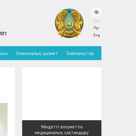
Қаз
Ы
Рус
ІГІ
Eng
масы
Клиникалық қызмет
Байланыстар
Міндетті әлеуметтік
медициналық сақтандыру