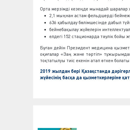
Орта мерзімді кезеңде мынадай шаралар 
2,1 мыңнан астам фельдшерді бейне
636 қабылдау бөлімшесінде дабыл түй
бейнебақылау жүйелерін интеллектуал
елдегі 152 стационарда тәулік бойы 
Бұған дейін Президент медицина қызметк
оқиғалар «Заң және тәртіп» тұжырымда
тоқтатылуы тиіс екенін атап өткен болаты
2019 жылдан бері Қазақстанда дәрігер
жүйесінің басқа да қызметкерлеріне қат