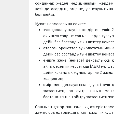
сондай-ақ жедел медициналық жәрдем б
кезінде олардың өміріне, денсаулығына 
белгілейді.
Құжат нормаларына сәйкес:
күш қолдану қаупін төндіргені үшін 
айыппұл салу, не сол мөлшерде түзеу
дейін бас бостандығын шектеу немес
аталған әрекеттер ауырлататын мән-
дейін бас бостандығын шектеу немес
өмірге және (немесе) денсаулыққа қ
айлық есептік көрсеткіш (АЕК) мөлше
дейін қоғамдық жұмыстар, не 2 жылд
көзделген;
өмір мен денсаулыққа қауіпті күш
жазасымен, ал ауырлататын мән
бостандығынан айыру жазасымен жа
Сонымен қатар заңнамалық өзгерістерм
жұмыс орындарындағы қауіпсіздігін күше