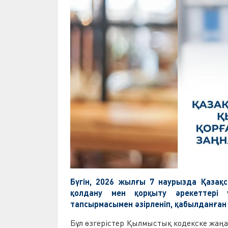
Бүгін, 2026 жылғы 7 наурызда Қазақ
қолдану мен қорқыту әрекеттері
тапсырмасымен әзірленіп, қабылданған Қ
Бұл өзгерістер Қылмыстық кодекске жаңа 