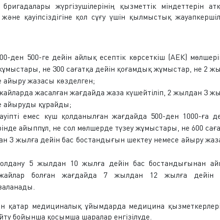
ригадалары жүргізушілерінің қызметтік міндеттерін атқ
және қауіпсіздігіне қол сұғу үшін қылмыстық жауапкершіл
200-ден 500-ге дейін айлық есептік көрсеткіш (АЕК) мөлшер
 жұмыстары, не 300 сағатқа дейін қоғамдық жұмыстар, не 2 ж
е айыру жазасы көзделген;
жайларда жасалған жағдайда жаза күшейтіліп, 2 жылдан 3 ж
е айыруды құрайды;
ауіпті емес күш қолданылған жағдайда 500-ден 1000-ға д
рінде айыппұл, не сол мөлшерде түзеу жұмыстары, не 600 сағ
ан 3 жылға дейін бас бостандығын шектеу немесе айыру жа
 қолдану 5 жылдан 10 жылға дейін бас бостандығынан ай
-жайлар болған жағдайда 7 жылдан 12 жылға дейін 
заланады.
ен қатар медициналық ұйымдарда медицина қызметкерлері
йту бойынша қосымша шаралар енгізілуде.