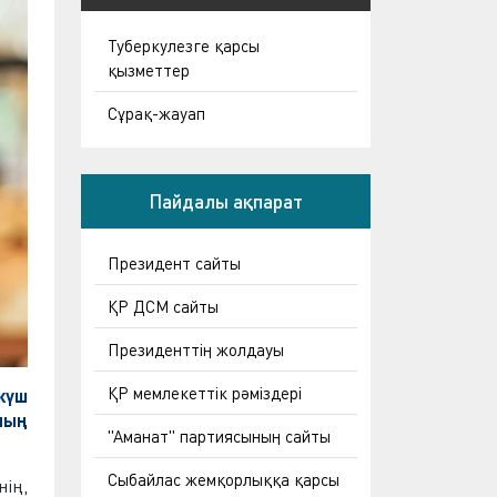
Туберкулезге қарсы
қызметтер
Сұрақ-жауап
Пайдалы ақпарат
Президент сайты
ҚР ДСМ сайты
Президенттің жолдауы
ҚР мемлекеттік рәміздері
күш
ның
"Аманат" партиясының сайты
Сыбайлас жемқорлыққа қарсы
нің,