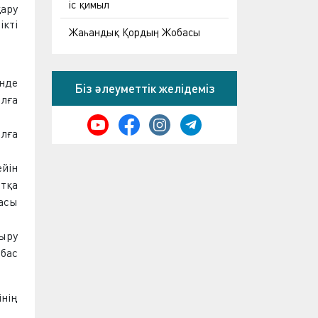
іс қимыл
ару
ікті
Жаһандық Қордың Жобасы
інде
Біз әлеуметтік желідеміз
ылға
ылға
ейін
атқа
засы
ыру
бас
нің