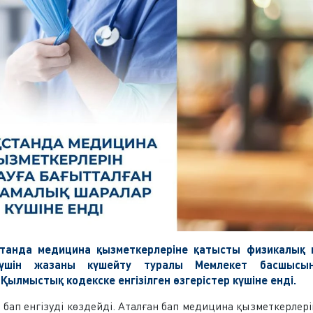
станда медицина қызметкерлеріне қатысты физикалық 
 үшін жазаны күшейту туралы Мемлекет басшысы
ылмыстық кодекске енгізілген өзгерістер күшіне енді.
бап енгізуді көздейді. Аталған бап медицина қызметкерлері