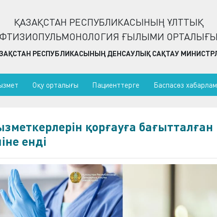
ҚАЗАҚСТАН РЕСПУБЛИКАСЫНЫҢ ҰЛТТЫҚ
ФТИЗИОПУЛЬМОНОЛОГИЯ ҒЫЛЫМИ ОРТАЛЫҒ
ЗАҚСТАН РЕСПУБЛИКАСЫНЫҢ ДЕНСАУЛЫҚ САҚТАУ МИНИСТРЛ
ызмет
Оқу орталығы
Пациенттерге
Баспасөз хабарла
зметкерлерін қорғауға бағытталған
іне енді