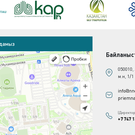
адамыз
Байланыс
050010,
м.н, 1/1
info@nn
priemna
(Директо
+7 747 1