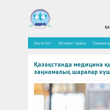
ҚА
Басты бет
Орталық туралы
Ғылыми қ
Қазақстанда медицина қы
заңнамалық шаралар күш