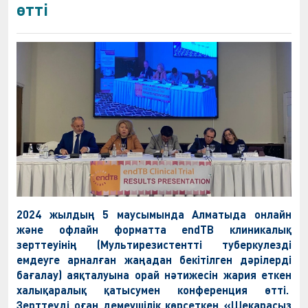
өтті
2024 жылдың 5 маусымында Алматыда онлайн
және офлайн форматта
endTB клиникалық
зерттеуінің (
Мультирезистентті туберкулезді
емдеуге арналған жаңадан бекітілген дәрілерді
бағалау)
аяқталуына орай нәтижесін жария еткен
халықаралық қатысумен конференция өтті.
Зерттеуді оған демеушілік көрсеткен «Шекарасыз