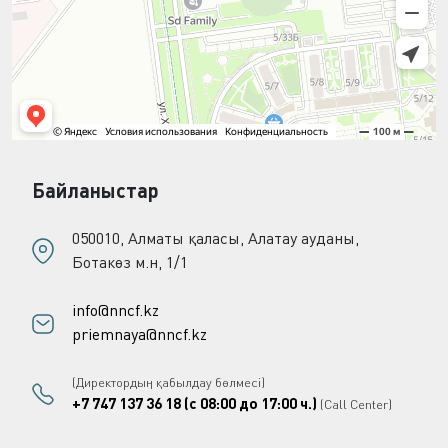
Байланыстар
050010, Алматы қаласы, Алатау ауданы,
Ботакөз м.н, 1/1
info@nncf.kz
priemnaya@nncf.kz
(Директордың қабылдау бөлмесі)
+7 747 137 36 18 (с 08:00 до 17:00 ч.)
(Call Center)