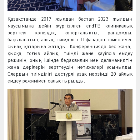
Қазақстанда 2017 жылдан бастап 2023 жылдың
маусымына дейін жүргізілген
endTB
клиникалық
зерттеуі көпелдік, көпорталықты, рандом
ды
,
бақыланатын, ашық
, тиімділігі
III
фаза
дан төмен емес
сынақ
қатарына жатады.
Конференцияда бес жаңа,
қысқа, тоғыз айлық, тиімді және қауіпсіз емдеу
режимін, оның ішінде бедаквилин мен деламанидтің
жаңа
дәрілерін
зерттеу
дің
нәтижелері ұсынылды.
Олардың тиімділігі дәстүрлі ұзақ мерзімді 20 айлық
емдеу режимімен
салыстырылды.