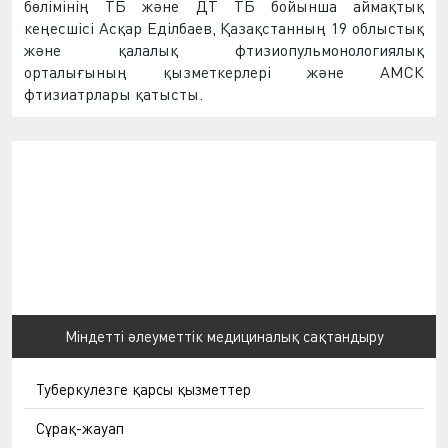
бөлімінің ТБ және ДТ ТБ бойынша аймақтық
кеңесшісі Асқар Еділбаев, Қазақстанның 19 облыстық
және қалалық фтизиопульмонологиялық
орталығының қызметкерлері және АМСК
фтизиатрлары қатысты.
Міндетті әлеуметтік медициналық сақтандыру
Туберкулезге қарсы қызметтер
Сұрақ-жауап