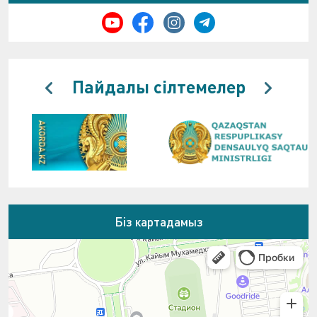
Пайдалы сілтемелер
Біз картадамыз