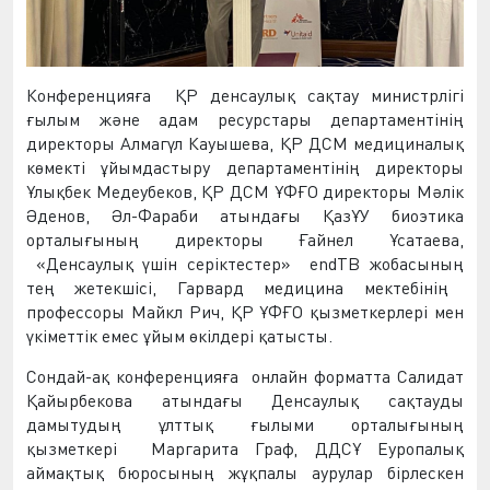
Конференция
ға
ҚР
д
енсаулық сақтау министрлігі
ғ
ылым және адам ресурстар
ы
департаментінің
директоры Алмагүл Кауышева,
ҚР ДСМ м
едициналық
көмекті ұйымдастыру департаментінің директоры
Ұлықбек Медеубеков,
ҚР ДСМ ҰФҒО директоры
Мәлік
Әденов,
Ә
л-Фараби атындағы ҚазҰУ биоэтика
орталығының директоры Ғайнел
Ұсатаева
,
«Денсаулық үшін серіктестер»
endTB
жобасының
тең жетекшісі,
Гарвард медицина мектебінің
профессоры Майкл Рич,
ҚР ҰФҒО қызметкерлері мен
үкіметтік емес ұйым өкілдері қатысты.
Сондай-ақ конференцияға
онлайн форматта Салидат
Қайырбекова атындағы Денсаулық сақтауды
дамытудың ұлттық ғылыми орталығының
қызметкері
Маргарита Граф, ДДСҰ Еуропалық
аймақтық бюросының жұқпалы аурулар бірлескен