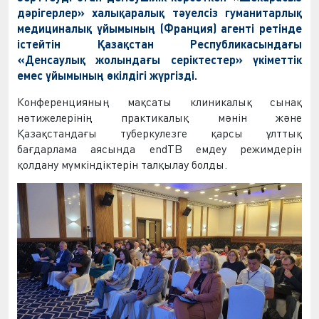
дәрігерлер» халықаралық тәуелсіз гуманитарлық
медициналық ұйымының (Франция) агенті ретінде
істейтін Қазақстан Республикасындағы
«Денсаулық жолындағы серіктестер» үкіметтік
емес ұйымының өкілдігі жүргізді.
Конференцияның мақсаты клиникалық сынақ
нәтижелерінің практикалық мәнін және
Қазақстандағы туберкулезге қарсы ұлттық
бағдарлама аясында
endTB
емдеу режимдерін
қолдану мүмкіндіктерін талқылау болды.