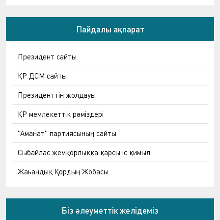
Пайдалы ақпарат
Президент сайты
ҚР ДСМ сайты
Президенттің жолдауы
ҚР мемлекеттік рәміздері
"Аманат" партиясының сайты
Сыбайлас жемқорлыққа қарсы іс қимыл
Жаһандық Қордың Жобасы
Біз әлеуметтік желідеміз