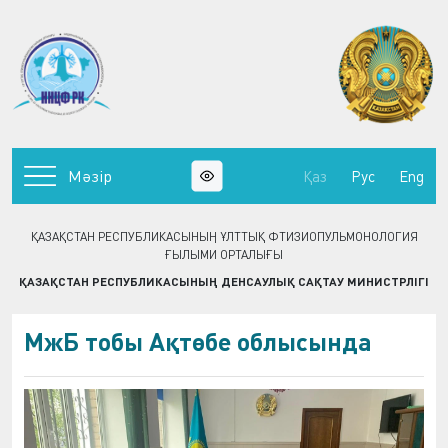
Мәзір
Қаз
Рус
Eng
ҚАЗАҚСТАН РЕСПУБЛИКАСЫНЫҢ ҰЛТТЫҚ ФТИЗИОПУЛЬМОНОЛОГИЯ
ҒЫЛЫМИ ОРТАЛЫҒЫ
ҚАЗАҚСТАН РЕСПУБЛИКАСЫНЫҢ ДЕНСАУЛЫҚ САҚТАУ МИНИСТРЛІГІ
МжБ тобы Ақтөбе облысында