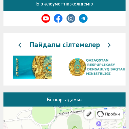
Біз әлеуметтік желідеміз
Пайдалы сілтемелер
Біз картадамыз