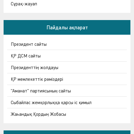
Сұрақ-жауап
Пайдалы ақпарат
Президент сайты
ҚР ДСМ сайты
Президенттің жолдауы
ҚР мемлекеттік рәміздері
"Аманат" партиясының сайты
Сыбайлас жемқорлыққа қарсы іс қимыл
Жаһандық Қордың Жобасы