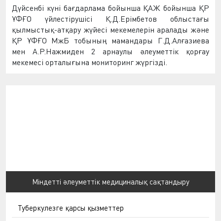
Дүйсенбі күні бағдарлама бойынша ҚАЖ бойынша ҚР
ҰФҒО үйлестірушісі Қ.Д.Ерімбетов облыстағы
қылмыстық-атқару жүйесі мекемелерін аралады және
ҚР ҰФҒО МжБ тобының мамандары Г.Д.Алғазиева
мен А.Р.Нажмиден 2 арнаулы әлеуметтік қорғау
мекемесі орталығына мониторинг жүргізді.
Міндетті әлеуметтік медициналық сақтандыру
Туберкулезге қарсы қызметтер