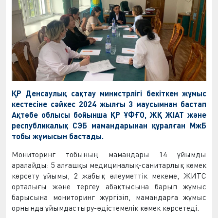
ҚР Денсаулық сақтау министрлігі бекіткен жұмыс
кестесіне сәйкес 2024 жылғы 3 маусымнан бастап
Ақтөбе облысы бойынша ҚР ҰФҒО, ЖҚ ЖІАТ және
республикалық СЭБ мамандарынан құралған МжБ
тобы жұмысын бастады.
Мониторинг тобының мамандары 14 ұйымды
аралайды: 5 алғашқы медициналық-санитарлық көмек
көрсету ұйымы, 2 жабық әлеуметтік мекеме, ЖИТС
орталығы және тергеу абақтысына барып жұмыс
барысына мониторинг жүргізіп, мамандарға жұмыс
орнында ұйымдастыру-әдістемелік көмек көрсетеді.