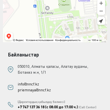
Байланыстар
050010, Алматы қаласы, Алатау ауданы,
Ботакөз м.н, 1/1
info@nncf.kz
priemnaya@nncf.kz
(Директордың қабылдау бөлмесі)
+7 747 137 36 18 (с 08:00 до 17:00 ч.)
(Call Center)