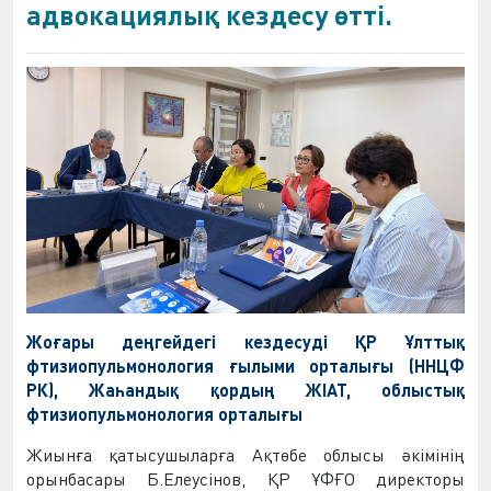
адвокациялық кездесу өтті.
Жоғары деңгейдегі кездесуді ҚР Ұлттық
фтизиопульмонология ғылыми орталығы (ННЦФ
РК), Жаһандық қордың ЖІАТ, облыстық
фтизиопульмонология орталығы
Жиынға қатысушыларға Ақтөбе облысы әкімінің
орынбасары Б.Елеусінов, ҚР ҰФҒО директоры