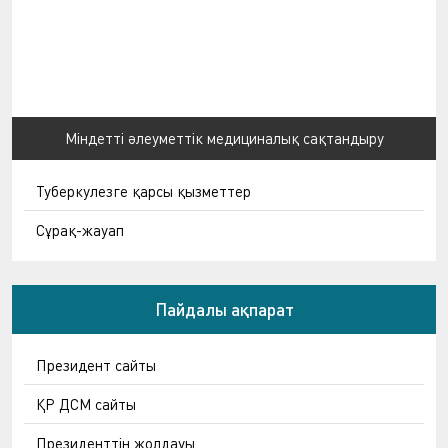
Міндетті әлеуметтік медициналық сақтандыру
Туберкулезге қарсы қызметтер
Сұрақ-жауап
Пайдалы ақпарат
Президент сайты
ҚР ДСМ сайты
Президенттің жолдауы