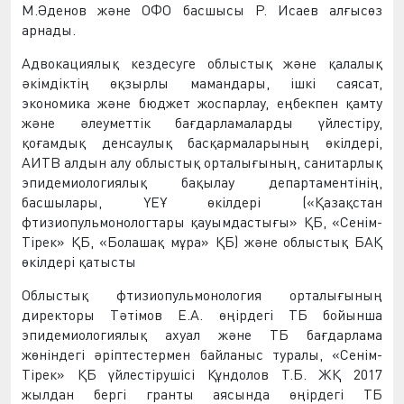
М.Әденов және ОФО басшысы Р. Исаев алғысөз
арнады.
Адвокациялық кездесуге облыстық және қалалық
әкімдіктің өқзырлы мамандары, ішкі саясат,
экономика және бюджет жоспарлау, еңбекпен қамту
және әлеуметтік бағдарламаларды үйлестіру,
қоғамдық денсаулық басқармаларының өкілдері,
АИТВ алдын алу облыстық орталығының, санитарлық
эпидемиологиялық бақылау департаментінің,
басшылары,
ҮЕҰ өкілдері
(«
Қазақстан
фтизиопульмонологтары қауымдастығы
»
ҚБ
, «Сенім-
Тірек»
ҚБ
, «Болаша
қ
м
ұ
ра»
ҚБ
)
және облыстық БАҚ
өкілдері қатысты
Облыстық фтизиопульмонология орталығының
директоры Т
ә
т
і
мов Е.А. өңірдегі ТБ бойынша
эпидемиологиялық ахуал және ТБ бағдарлама
жөніндегі әріптестермен байланыс туралы, «Сенім-
Тірек»
ҚБ үйлестірушісі Құ
ндолов Т.Б. ЖҚ 2017
жылда
н бергі гранты аясында өңірдегі ТБ