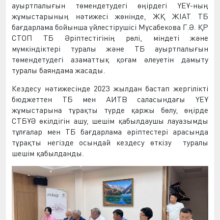
ауыртпалығын төмендетудегі
өңірдегі ҮЕҰ-ның
жұмыстарының нәтижесі жөнінде, ЖҚ ЖІАТ ТБ
бағдарлама бойынша үйлестірушісі
М
ұ
сабеков
а
Г.
Ә. ҚР
СТОП ТБ Әріптестігінің рөлі, міндеті және
мүмкіндіктері туралы және ТБ ауыртпалығын
төмендетудегі азаматтық қоғам әлеуетін дамыту
туралы баяндама жасады.
Кездесу нәтижесінде 2023 жылдан бастап жергілікті
бюджеттен ТБ мен АИТВ саласындағы ҮЕҰ
жұмыстарына тұрақты түрде қаржы бөлу, өңірде
СТБҰӘ өкілдігін ашу, ш
ешім қабылдаушы лауазымды
тұлғалар мен ТБ бағдарлама әріптестері арасында
тұрақты негізде осындай кездесу өткізу туралы
шешім қабылданды.