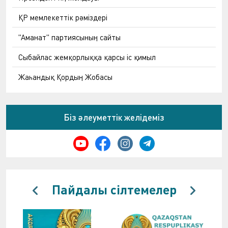
ҚР мемлекеттік рәміздері
"Аманат" партиясының сайты
Сыбайлас жемқорлыққа қарсы іс қимыл
Жаһандық Қордың Жобасы
Біз әлеуметтік желідеміз
Пайдалы сілтемелер