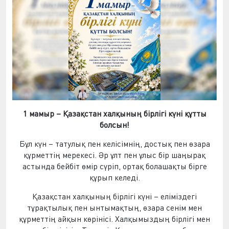
1 мамыр – Қазақстан халқының бірлігі күні құтты
болсын!
Бұл күн – татулық пен келісімнің, достық пен өзара
құрметтің мерекесі. Әр ұлт пен ұлыс бір шаңырақ
астында бейбіт өмір сүріп, ортақ болашақты бірге
құрып келеді.
Қазақстан халқының бірлігі күні – еліміздегі
тұрақтылық пен ынтымақтың, өзара сенім мен
құрметтің айқын көрінісі. Халқымыздың бірлігі мен