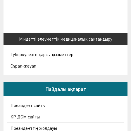
Міндетті әлеуметтік медициналық сақтандыру
Туберкулезге қарсы қызметтер
Сұрақ-жауап
Пайдалы ақпарат
Президент сайты
ҚР ДСМ сайты
Президенттің жолдауы