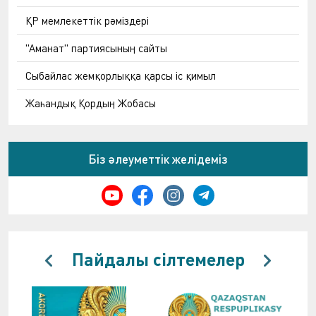
ҚР мемлекеттік рәміздері
"Аманат" партиясының сайты
Сыбайлас жемқорлыққа қарсы іс қимыл
Жаһандық Қордың Жобасы
Біз әлеуметтік желідеміз
Пайдалы сілтемелер