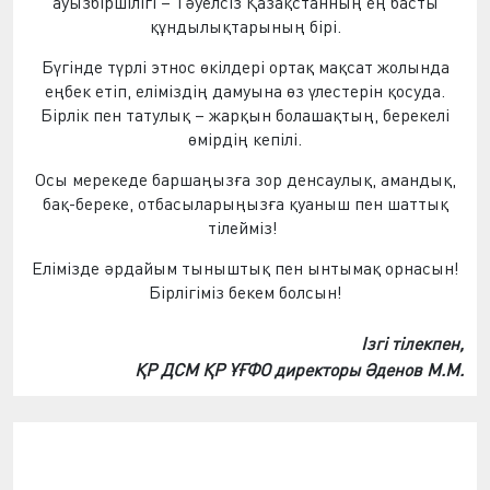
ауызбіршілігі – Тәуелсіз Қазақстанның ең басты
құндылықтарының бірі.
Бүгінде түрлі этнос өкілдері ортақ мақсат жолында
еңбек етіп, еліміздің дамуына өз үлестерін қосуда.
Бірлік пен татулық – жарқын болашақтың, берекелі
өмірдің кепілі.
Осы мерекеде баршаңызға зор денсаулық, амандық,
бақ-береке, отбасыларыңызға қуаныш пен шаттық
тілейміз!
Елімізде әрдайым тыныштық пен ынтымақ орнасын!
Бірлігіміз бекем болсын!
Ізгі тілекпен,
ҚР ДСМ ҚР ҰҒФО директоры Әденов М.М.