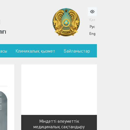
Қаз
Ы
Рус
ІГІ
Eng
масы
Клиникалық қызмет
Байланыстар
Міндетті әлеуметтік
медициналық сақтандыру