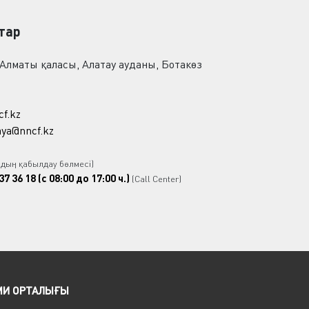
тар
 Алматы қаласы, Алатау ауданы, Ботакөз
cf.kz
ya@nncf.kz
рдың қабылдау бөлмесі)
37 36 18 (с 08:00 до 17:00 ч.)
(Call Center)
МИ ОРТАЛЫҒЫ