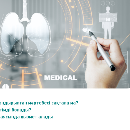
тандырылған мәртебесі сақтала ма?
тімді болады?
 аясында қызмет алады