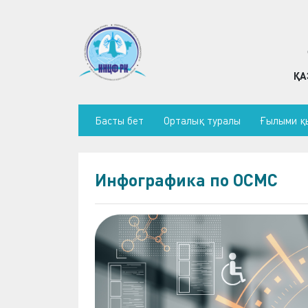
ҚА
Басты бет
Орталық туралы
Ғылыми қ
Инфографика по ОСМС