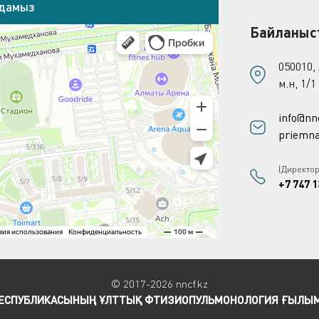
адамыз
Байланыс
050010,
м.н, 1/1
info@nn
priemna
(Директо
+7 747 1
© 2017-2026 nncf.kz
РЕСПУБЛИКАСЫНЫҢ ҰЛТТЫҚ ФТИЗИОПУЛЬМОНОЛОГИЯ ҒЫЛЫ