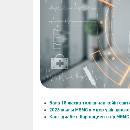
Бала 18 жасқа толғаннан кейін сақ
2026 жылы МӘМС кімдер үшін қолже
Қант диабеті бар пациенттер МӘМС