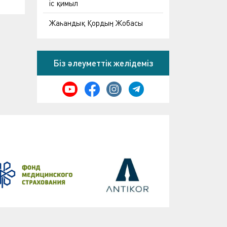
іс қимыл
Жаһандық Қордың Жобасы
Біз әлеуметтік желідеміз