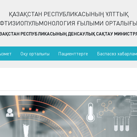
ҚАЗАҚСТАН РЕСПУБЛИКАСЫНЫҢ ҰЛТТЫҚ
ФТИЗИОПУЛЬМОНОЛОГИЯ ҒЫЛЫМИ ОРТАЛЫҒ
ЗАҚСТАН РЕСПУБЛИКАСЫНЫҢ ДЕНСАУЛЫҚ САҚТАУ МИНИСТРЛ
ызмет
Оқу орталығы
Пациенттерге
Баспасөз хабарла