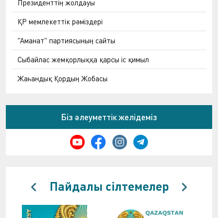
Президенттің жолдауы
ҚР мемлекеттік рәміздері
"Аманат" партиясының сайты
Сыбайлас жемқорлыққа қарсы іс қимыл
Жаһандық Қордың Жобасы
Біз әлеуметтік желідеміз
Пайдалы сілтемелер