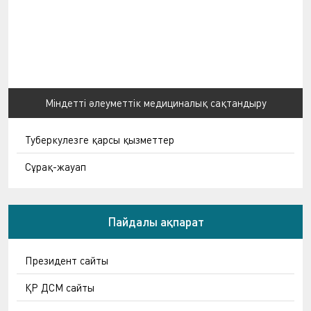
Міндетті әлеуметтік медициналық сақтандыру
Туберкулезге қарсы қызметтер
Сұрақ-жауап
Пайдалы ақпарат
Президент сайты
ҚР ДСМ сайты